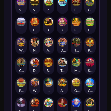
5 Fortune Dragon
Samurai
Peace&Long Life
Fire of glacier gold
Fafafa2
GoldenTree
Tally Ho
LongTengHuXiao2
Best Bet
Big Shot
Pay Dirt
Irish Luck
Wild Chuco
NvXia
Alice
Dragon
Three Kingdoms
Pyramid Adventure
Captain
Dragon City
Big Prosperity
Top Gun
Mystery Reels Power Reels
Sahara Gold
Pirate
Wild Buffalo
Indihn Dkehming
Amazon
Orient
Caster Surprise