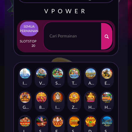
VPOWER
SEMUA
PERMAINAN
SLOTS
TOP
20
ICELAND
Victory
Sea Captain
Triple Twister
Amazing Thailand
Emperor Gate
God Of Wealth
888
India
Zhao Cai Jin Bao
Happy Prosperous
Highway King
JAPAN
Striper Night
FORTUNE
SAFARI Heat
Dragon Gold
Sea World