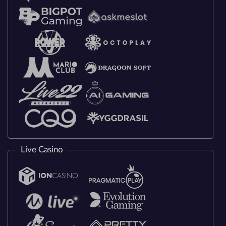
Live Casino