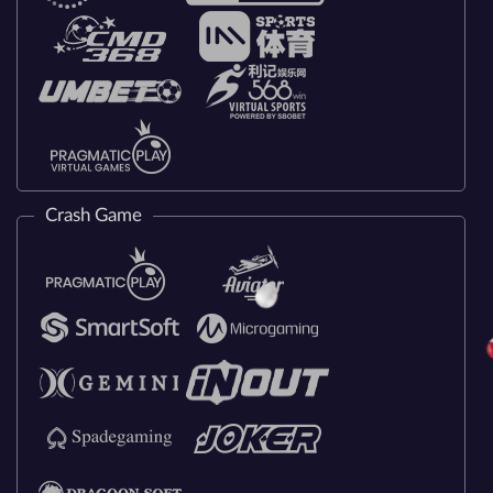
Crash Game