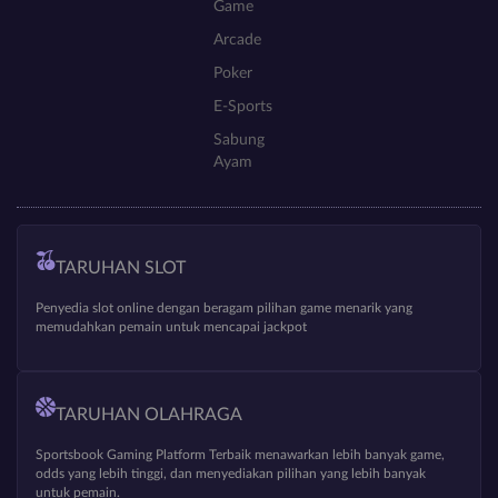
Game
Arcade
Poker
E-Sports
Sabung
Ayam
TARUHAN SLOT
Penyedia slot online dengan beragam pilihan game menarik yang
memudahkan pemain untuk mencapai jackpot
TARUHAN OLAHRAGA
Sportsbook Gaming Platform Terbaik menawarkan lebih banyak game,
odds yang lebih tinggi, dan menyediakan pilihan yang lebih banyak
untuk pemain.