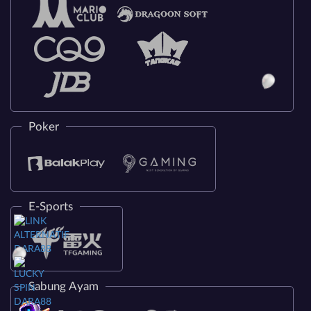
Poker
E-Sports
Sabung Ayam