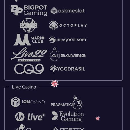
Live Casino