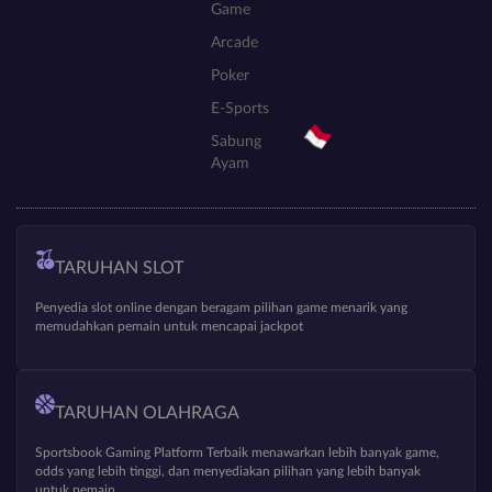
Game
Arcade
Poker
E-Sports
Sabung
Ayam
TARUHAN SLOT
Penyedia slot online dengan beragam pilihan game menarik yang
memudahkan pemain untuk mencapai jackpot
TARUHAN OLAHRAGA
Sportsbook Gaming Platform Terbaik menawarkan lebih banyak game,
odds yang lebih tinggi, dan menyediakan pilihan yang lebih banyak
untuk pemain.