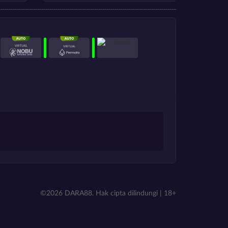
©2026 DARA88. Hak cipta dilindungi | 18+