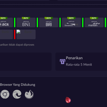
arikan tidak dapat diproses
Penarikan
Rata-rata 5 Menit
Browser Yang Didukung