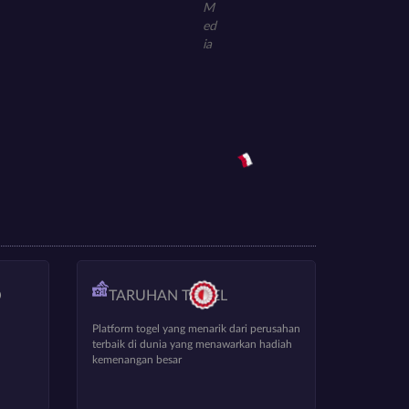
O
TARUHAN TOGEL
Platform togel yang menarik dari perusahan
terbaik di dunia yang menawarkan hadiah
kemenangan besar