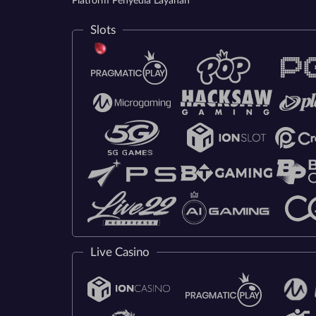
Platform Penyedia Layanan
Slots
Live Casino