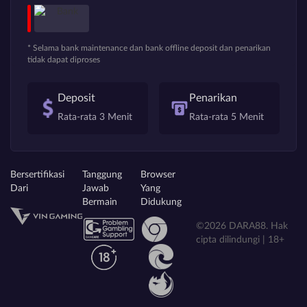
* Selama bank maintenance dan bank offline deposit dan penarikan
tidak dapat diproses
Deposit
Penarikan
Rata-rata 3 Menit
Rata-rata 5 Menit
Bersertifikasi
Tanggung
Browser
Dari
Jawab
Yang
Bermain
Didukung
©2026 DARA88. Hak
cipta dilindungi | 18+