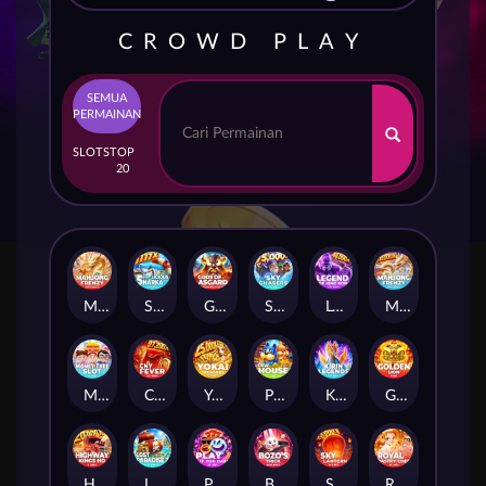
CROWD PLAY
SEMUA
PERMAINAN
SLOTS
TOP
20
Mahjong Frenzy
Sharkalicious
Gods of Asgard
Sky Chasers
Legend of King Kong
Mahjong Frenzy : Tiles of Fortunes
Money Tree Slot
CNY Fever
Yokai Treasure
Paw House
Kirin Legends
Golden Lion
Highway Kings HD
Lost Paradise 2
Play If You Dare
Bozo's Trick
Sky Lantern
Royal Pastry Chef