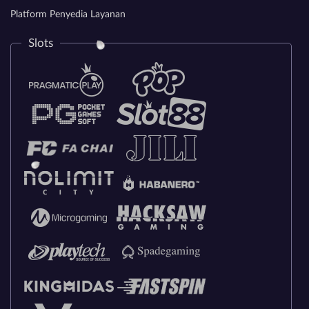
Platform Penyedia Layanan
Slots