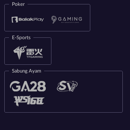
Poker
E-Sports
Sabung Ayam