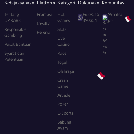
Kebijaksanaan
Platform
Kategori
Dukungan
Komunitas
Tentang
Promosi
Hot
+639515
Whatsa
DARA88
Games
390354
pp
Loyalty
Responsible
Slots
Referral
Gambling
Live
Pusat Bantuan
Casino
Syarat dan
Race
Ketentuan
Togel
Olahraga
Crash
Game
Arcade
Poker
E-Sports
Sabung
Ayam