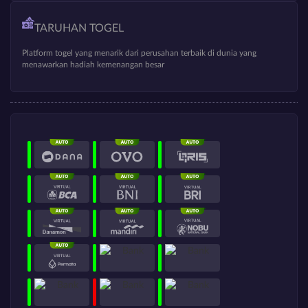
TARUHAN TOGEL
Platform togel yang menarik dari perusahan terbaik di dunia yang
menawarkan hadiah kemenangan besar