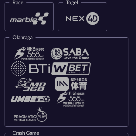
Race
Togel
Olahraga
Crash Game