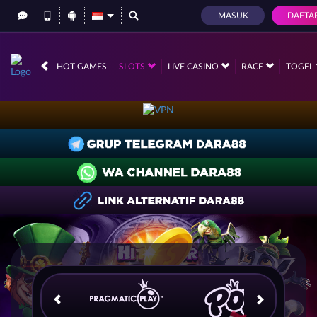
MASUK
DAFTA
HOT GAMES
SLOTS
LIVE CASINO
RACE
TOGEL
IDR
12,662,628,