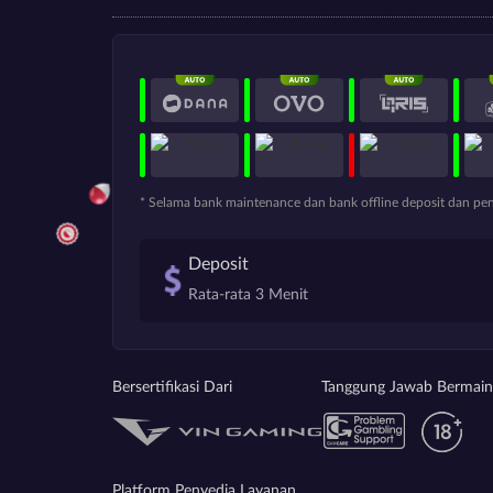
* Selama bank maintenance dan bank offline deposit dan pen
Deposit
Rata-rata 3 Menit
Bersertifikasi Dari
Tanggung Jawab Bermain
Platform Penyedia Layanan