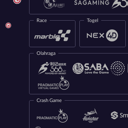
Race
Togel
Olahraga
Crash Game