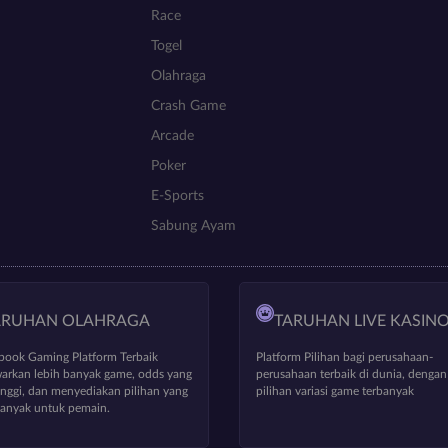
Race
Togel
Olahraga
Crash Game
Arcade
Poker
E-Sports
Sabung Ayam
ARUHAN OLAHRAGA
TARUHAN LIVE KASIN
book Gaming Platform Terbaik
Platform Pilihan bagi perusahaan-
rkan lebih banyak game, odds yang
perusahaan terbaik di dunia, dengan
tinggi, dan menyediakan pilihan yang
pilihan variasi game terbanyak
banyak untuk pemain.