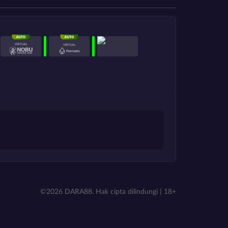
©2026 DARA88. Hak cipta dilindungi | 18+