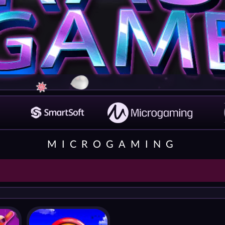
MICROGAMING