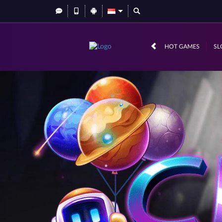
HOT GAMES
SL