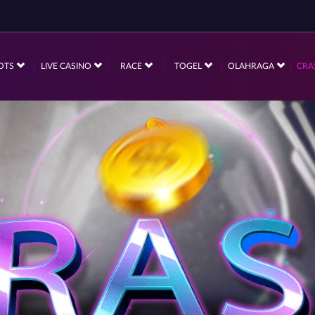
OTS
LIVE CASINO
RACE
TOGEL
OLAHRAGA
CRA