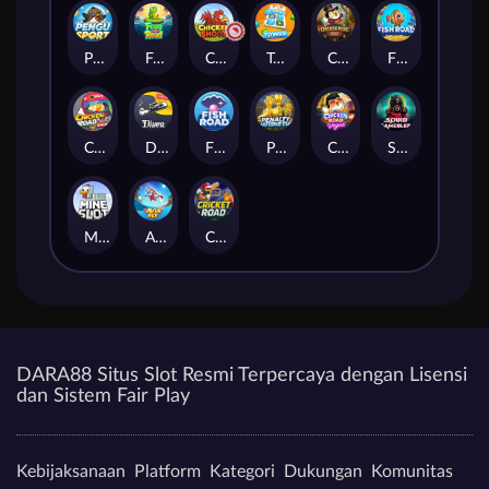
Pengu Sport
Frog Road
Chicken Shoot
Tower
Chicken Road Gold
Fish Road
Chicken Road Race
Diver
Fish Boom
Penalty Nations Cup
Chicken Road Vegas
Squid Gamebler
Mine Slot
AviaFly
Cricket Road
DARA88 Situs Slot Resmi Terpercaya dengan Lisensi
dan Sistem Fair Play
Kebijaksanaan
Platform
Kategori
Dukungan
Komunitas