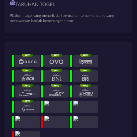
TARUHAN TOGEL
Platform togel yang menarik dari perusahan terbaik di dunia yang
menawarkan hadiah kemenangan besar