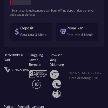
* Selama bank maintenance dan bank offline deposit dan penarikan
tidak dapat diproses
Deposit
Penarikan
Rata-rata 3 Menit
Rata-rata 5 Menit
Bersertifikasi
Tanggung
Browser
Dari
Jawab
Yang
Bermain
Didukung
©2026 DARA88. Hak
cipta dilindungi | 18+
Platform Penyedia Layanan