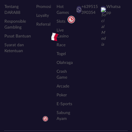
Tentang
Promosi
Hot
+639515
Whatsa
DARA88
Games
390354
pp
Loyalty
Responsible
Slots
Referral
Gambling
Live
Pusat Bantuan
Casino
Syarat dan
Race
Ketentuan
Togel
Olahraga
Crash
Game
Arcade
Poker
E-Sports
Sabung
Ayam