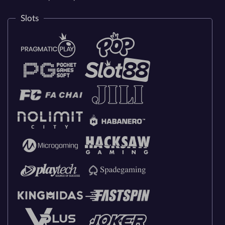
Slots