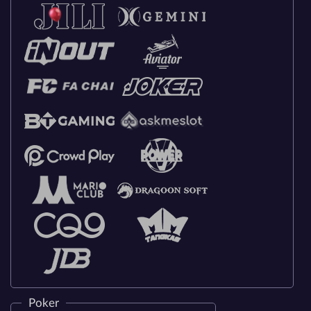
Poker