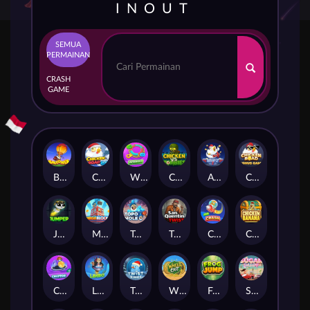
INOUT
SEMUA
PERMAINAN
CRASH
GAME
BalloniX
Chicken Road Ice
Wheel
Chicken vs Zombies
AVIA FLY 2
Chicken Road Bonus
Jumper
MegaBlock
Topo Mole
Twist San Quentin
Crash
Chicken Banana
Cryptos
Limbo
Twist X-mas
Wheel Out
Frog Jump
SugarDaddy