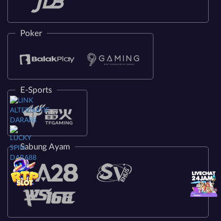
Poker
E-Sports
Sabung Ayam