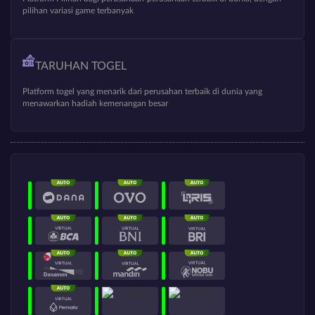
pilihan variasi game terbanyak
TARUHAN TOGEL
Platform togel yang menarik dari perusahan terbaik di dunia yang
menawarkan hadiah kemenangan besar