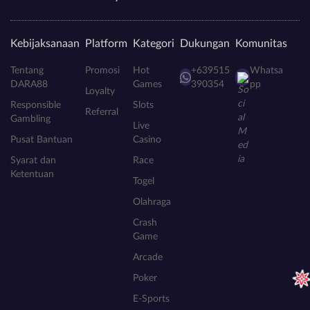
Kebijaksanaan
Platform
Kategori
Dukungan
Komunitas
Tentang
Promosi
Hot
+639515
Whatsa
DARA88
Games
390354
pp
Loyalty
Responsible
Slots
Referral
Gambling
Live
Pusat Bantuan
Casino
Syarat dan
Race
Ketentuan
Togel
Olahraga
Crash
Game
Arcade
Poker
E-Sports