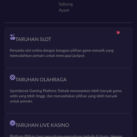
Sabung
Ayam
TARUHAN SLOT
Penyedia slot online dengan beragam pilihan game menarik yang
memudahkan pemain untuk mencapai jackpot
TARUHAN OLAHRAGA
Sportsbook Gaming Platform Terbaik menawarkan lebih banyak game,
odds yang lebih tinggi, dan menyediakan pilihan yang lebih banyak
untuk pemain.
TARUHAN LIVE KASINO
Platform Pilihan bagi perusahaan-perusahaan terbaik di dunia, dengan