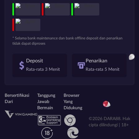
* Selama bank maintenance dan bank offline deposit dan penarikan
tidak dapat diproses
Deposit
Penarikan
Rata-rata 3 Menit
Rata-rata 5 Menit
Bersertifikasi
Tanggung
Browser
Dari
Jawab
Yang
Bermain
Didukung
©2026 DARA88. Hak
cipta dilindungi | 18+