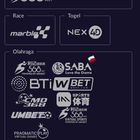
Race
Togel
Olahraga