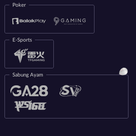
Poker
E-Sports
Sabung Ayam