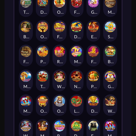
The Llama Adventure
DoubleWilds
OrientAnimals
Flirting Scholar Tang
GoldenDisco
Mahjong
Beauty And The Kingdom
OpenSesameII
Fortune Neko
DragonsGate
Elemental Link Fire
Spindrift
Four Treasures
Prosperity Tiger
Rooster In Love
MarvelousIV
FortuneHorse
Bull Treasure
Moonlight Treasure
TripleKingKong
Winning Mask II
New Year
Piggy Bank
GoLaiFu
Magic Ace
Open Sesame Mega
Olympian Temple
Lucky Dragons
DragonsWorld
Wukong