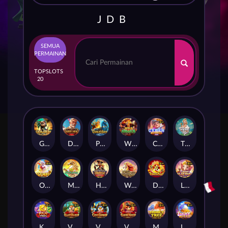
JDB
SEMUA
PERMAINAN
TOP
SLOTS
20
Golden Hoof Quest
Derby King
Poseidon
Wild Bronco
Cyber Bounty 4096
TEEED UP!
Olympig
Mahjong Wins
Horse of Bounty
Ways of the Holy Horse
Dragon Soar
Lucky Elephant X-Huge
KOI TRIO
Voyage of Blast Raider X-Lock
Voyage of Cryo Gunner X-Lock
Voyage of Daring Queen X-Lock
Money Tree - Hyper Wild
Lucky Pearl