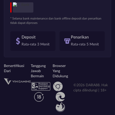
* Selama bank maintenance dan bank offline deposit dan penarikan
tidak dapat diproses
Deposit
Penarikan
Rata-rata 3 Menit
Rata-rata 5 Menit
Bersertifikasi
Tanggung
Browser
Dari
Jawab
Yang
Bermain
Didukung
©2026 DARA88. Hak
cipta dilindungi | 18+