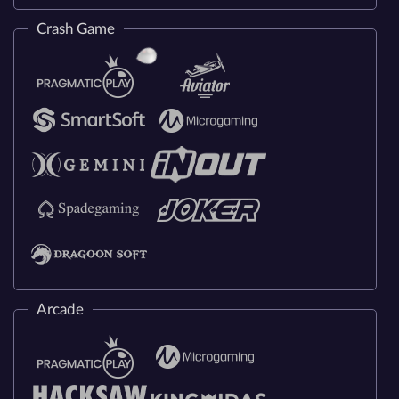
Crash Game
Arcade