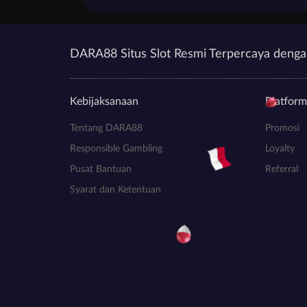
DARA88 Situs Slot Resmi Terpercaya dengan
Kebijaksanaan
Platfor
Tentang DARA88
Promosi
Responsible Gambling
Loyalty
Pusat Bantuan
Referral
Syarat dan Ketentuan