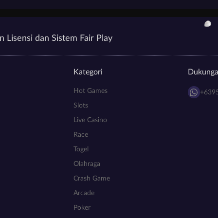
 Lisensi dan Sistem Fair Play
m
Kategori
Dukung
Hot Games
+639
Slots
Live Casino
Race
Togel
Olahraga
Crash Game
Arcade
Poker