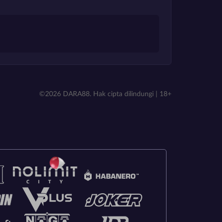
©2026 DARA88. Hak cipta dilindungi | 18+