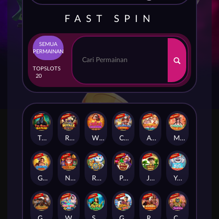
FAST SPIN
SEMUA
PERMAINAN
TOP
SLOTS
20
The Great Safari
Royale House
Wild Calavera
Caribbean Riches
Adventure To The West
Mahjong Princess
Golden Moon Empire
Neko Riches
Royal Katt
Poker Ways
Jungle Quest
Yeti Boom
Gold Rush Cowboys
Wild Wet Win
Spirit of the Sea
Goal Go Win
Ranger Showdown
City of Jewels