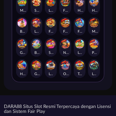
Mushroom Bandit
Snake Treasure
Lucky Fortune
Fiery Lava
Honey Trap
Heavenly Fortunes 2
Blade of Fortune
Legend of Nian
Fortune Jewels II
Fortune Lions
Frosty and Flamy
Mining Bonanza
Guardian of the Museum
Beasts Of Luck
Sweet Frenzy
Nutty Riches
Leprechaun Bonanza
Pumpkins Go Lucky
Heavenly Fortunes
Ganesha Luck
Legend Of Eagle
Oceanic Melodies
Triple Happiness
Loki
DARA88 Situs Slot Resmi Terpercaya dengan Lisensi
dan Sistem Fair Play