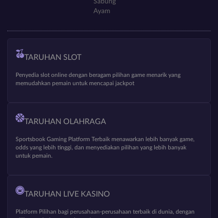
Sabung
Ayam
TARUHAN SLOT
Penyedia slot online dengan beragam pilihan game menarik yang
memudahkan pemain untuk mencapai jackpot
TARUHAN OLAHRAGA
Sportsbook Gaming Platform Terbaik menawarkan lebih banyak game,
odds yang lebih tinggi, dan menyediakan pilihan yang lebih banyak
untuk pemain.
TARUHAN LIVE KASINO
Platform Pilihan bagi perusahaan-perusahaan terbaik di dunia, dengan