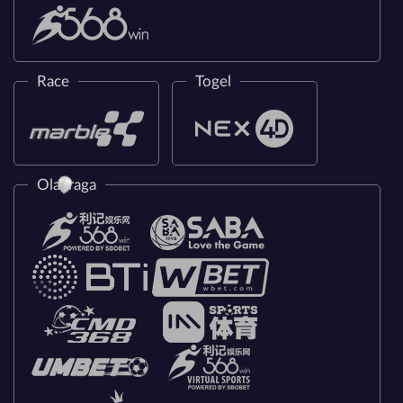
Race
Togel
Olahraga