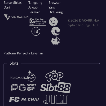
Bersertifikasi
Tanggung
Browser
Dari
Jawab
Yang
Bermain
Didukung
©2026 DARA88. Hak
cipta dilindungi | 18+
Platform Penyedia Layanan
Slots