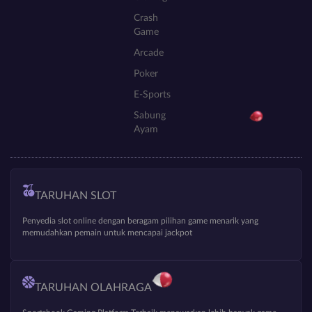
Crash
Game
Arcade
Poker
E-Sports
Sabung
Ayam
TARUHAN SLOT
Penyedia slot online dengan beragam pilihan game menarik yang
memudahkan pemain untuk mencapai jackpot
TARUHAN OLAHRAGA