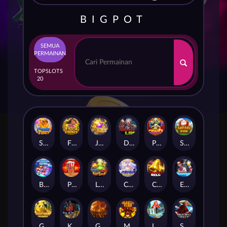
BIGPOT
SEMUA
PERMAINAN
TOP
SLOTS
20
Shoot Piggy
Fiesta Frenzy
Jewely Spin
Dr.Franken’s Lab
Panda’s Jackpot
Safari Run
BigBang Spin
Pop Popcorns
Little Witch's Fortune
Celestial Goddess
Cherry Bell
Elizabeth Lab
Golden Panda
King of Pig
Gold of the King
Magic Fire
Lucky Waterfalls
Sword Master