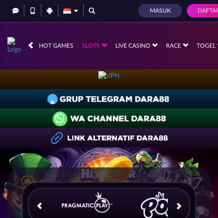
MASUK
DAFTA
HOT GAMES
SLOTS
LIVE CASINO
RACE
TOGEL
IDR
12,733,991,