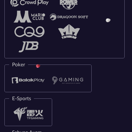
Poker
E-Sports