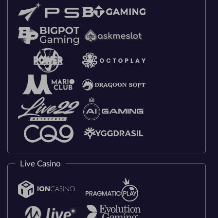
Live Casino