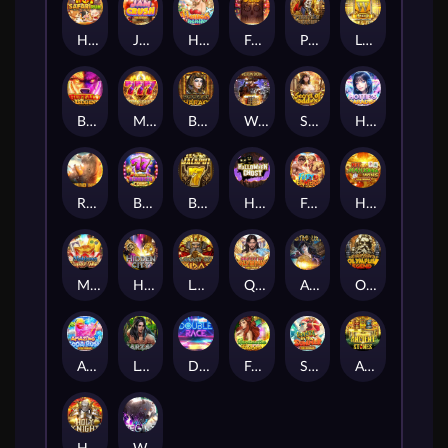
Hot Safari Run
Jam Crush
Hottie’s Vacation
Festival of the Dead
Pirate's Treasure
Lucky Goldbar
Buffalo Begins
Mega Sevens
Book of Pharaoh
Western Sherrif
Secret of Goddess
Hottie’s Paradise
Rhino King
Bonanza Coins
Big Sevens Jackpot
Halloween Ghost
Fury Fighters
Hit Mahjong Wins
Mahjong Super Wins
Hidden City
Legacy of Midas
Quests of Olympus
Astro Luck
Olympus Legend
Amazing Soda Rush
Legend of Tarzan
Double Race
Fantastic Faries
Santa in the Summer
Ancient Stones