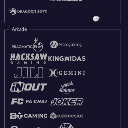
Arcade