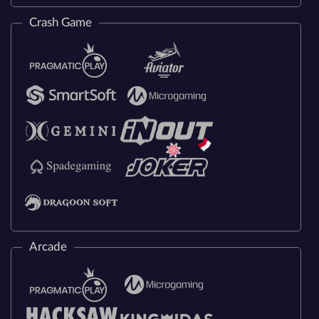
Crash Game
Arcade