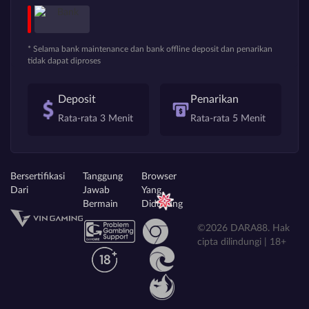
* Selama bank maintenance dan bank offline deposit dan penarikan
tidak dapat diproses
Deposit
Penarikan
Rata-rata 3 Menit
Rata-rata 5 Menit
Bersertifikasi
Tanggung
Browser
Dari
Jawab
Yang
Bermain
Didukung
©2026 DARA88. Hak
cipta dilindungi | 18+