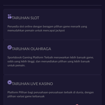
TARUHAN SLOT
Penyedia slot online dengan beragam pilihan game menarik yang
memudahkan pemain untuk mencapai jackpot
TARUHAN OLAHRAGA
Sportsbook Gaming Platform Terbaik menawarkan lebih banyak game,
odds yang lebih tinggi, dan menyediakan pilihan yang lebih banyak
untuk pemain.
TARUHAN LIVE KASINO
Platform Pilihan bagi perusahaan-perusahaan terbaik di dunia, dengan
pilihan variasi game terbanyak