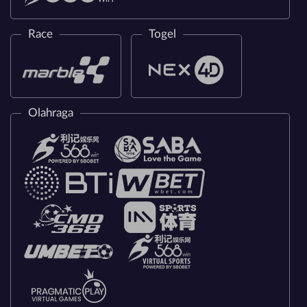
Race
Togel
Olahraga