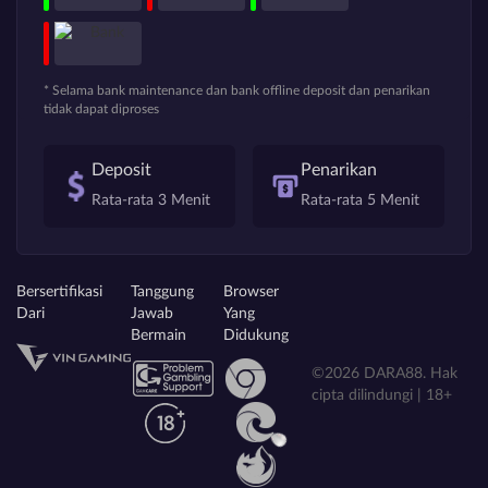
* Selama bank maintenance dan bank offline deposit dan penarikan
tidak dapat diproses
Deposit
Penarikan
Rata-rata 3 Menit
Rata-rata 5 Menit
Bersertifikasi
Tanggung
Browser
Dari
Jawab
Yang
Bermain
Didukung
©2026 DARA88. Hak
cipta dilindungi | 18+