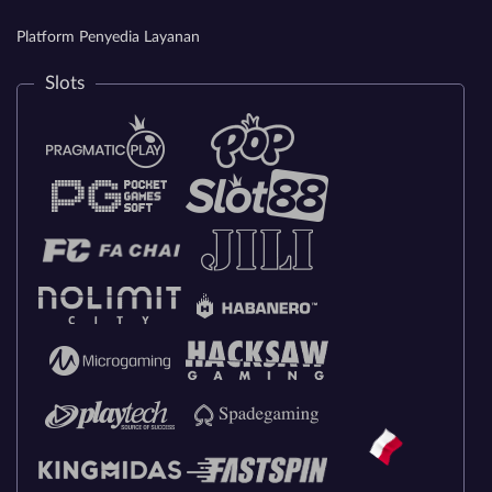
Platform Penyedia Layanan
Slots