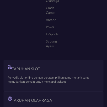
Olahraga
Crash
Game
Arcade
Poker
E-Sports
Sabung
Ayam
TARUHAN SLOT
Penyedia slot online dengan beragam pilihan game menarik yang
memudahkan pemain untuk mencapai jackpot
TARUHAN OLAHRAGA