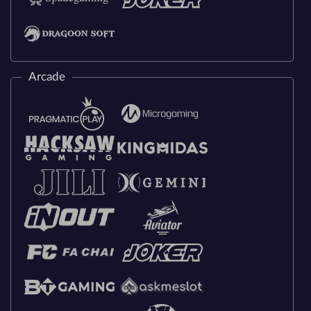
Arcade