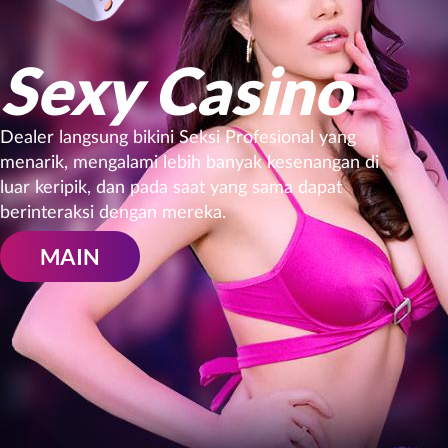
Sexy Casino
Dealer langsung bikini Seksi Profesional yang
menarik, mengalami lebih banyak kesenangan di
luar keripik, dan pada saat yang sama dapat
berinteraksi dengan mereka.
MAIN