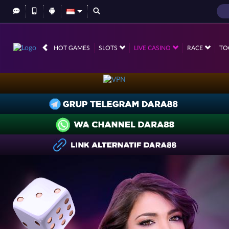
HOT GAMES
SLOTS
LIVE CASINO
RACE
TO