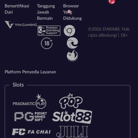
Bersertifikasi
Tanggung
Browser
Dari
Jawab
Yang
Bermain
Didukung
©2026 DARA88. Hak
cipta dilindungi | 18+
Platform Penyedia Layanan
Slots