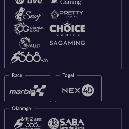
Race
Togel
Olahraga