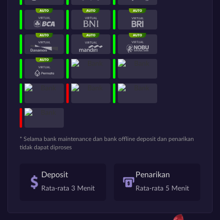
* Selama bank maintenance dan bank offline deposit dan penarikan
tidak dapat diproses
Deposit
Penarikan
Rata-rata 3 Menit
Rata-rata 5 Menit